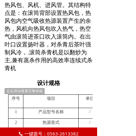
热风包、风机、进风管。其结构特
点是：在滚筒背部设置热风包，热
风包内空气吸收热源装置产生的余
热，风机向热风包吹入热气，热空
气由滚筒进茶口吹入滚筒内。在出
叶口设置扬叶器，对杀青后茶叶强
制风冷
，
.滚筒杀青机是以翻炒为
主,兼有蒸杀作用的高效率连续式杀
青机
设计规格
左右滑动查看完整表格
序号
项目
单位
1
产品型号名称
/
2
热源形式
/
一键拨号：0563-2613382
3
外形尺寸（长
宽
高
）
mm
×
×
끅